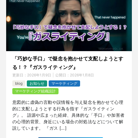
「巧妙な手口」で疑念を抱かせて支配しようとす
る！？『ガスライティング』
更新日：
2026年1月9日
公開日：
2026年1月8日
blog
お知らせ
マーケティング
マーケティング組織設計
意図的に虚偽の言動や誤情報を与え疑念を抱かせて心理
的に支配しようとする行為を指す『ガスライティン
グ』。 語源や広まった経緯、具体的な「手口」や加害者
の心理的背景、身近にいる場合の対処法などについて解
説しています。 『ガス […]