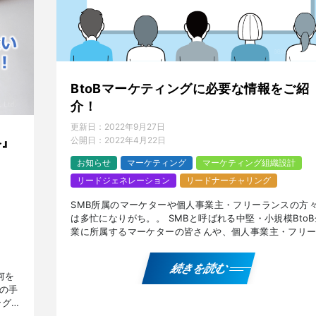
BtoBマーケティングに必要な情報をご紹
介！
更新日：
2022年9月27日
略』
公開日：
2022年4月22日
お知らせ
マーケティング
マーケティング組織設計
リードジェネレーション
リードナーチャリング
SMB所属のマーケターや個人事業主・フリーランスの方
は多忙になりがち。。 SMBと呼ばれる中堅・小規模BtoB
業に所属するマーケターの皆さんや、個人事業主・フリ
ンスの方々は、少数精鋭でマーケティング戦略を立案し
[…]
続きを読む
何を
の手
ング
か