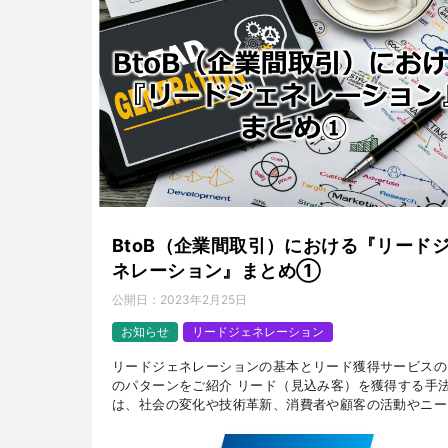
BtoB（企業間取引）における『リード
ネレーション』まとめ①
公開日：
2023年2月25日
お知らせ
リードジェネレーション
リードジェネレーションの基本とリード獲得サービスの
のパターンをご紹介 リード（見込み客）を獲得する手
は、社会の変化や技術革新、消費者や顧客の活動やニー
よって変わります。 リードジェネレーションの基本か
オンラ […]