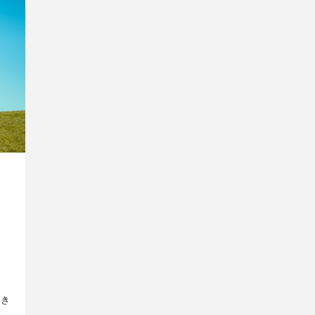
を
おき
し