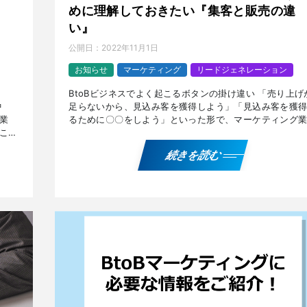
めに理解しておきたい『集客と販売の違
い』
公開日：
2022年11月1日
お知らせ
マーケティング
リードジェネレーション
BtoBビジネスでよく起こるボタンの掛け違い 「売り上げ
足らないから、見込み客を獲得しよう」「見込み客を獲
中
るために〇〇をしよう」といった形で、マーケティング
業
を日々進めていらっしゃるかと思います。 ですがまず、
こと
[…]
は、
続きを読む