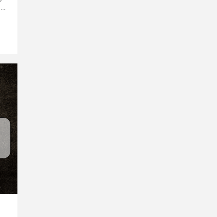
購買
てし
た