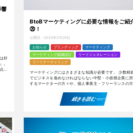
影響
BtoBマーケティングに必要な情報をご紹
⑳！
公開日：
2023年3月25日
お知らせ
ブランディング
マーケティング
マーケティング組織設計
リードジェネレーション
は好
リードナーチャリング
』。
点、
マーケティングにはさまざまな知識が必要です。 少数精
。
でビジネスを進めなければならない中堅・小規模企業に
するマーケターの方々や、個人事業主・フリーランスの
に有用なマーケティング界隈の知識情報を紹介します。 
業ビ […]
続きを読む