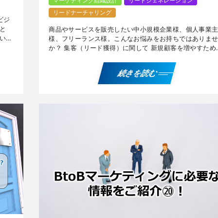
マーケティング組織設計
リードジェネレーション
リードナーチャリング
ビジ
と
商品やサービスを販売したい中小規模企業様、個人事業
いえ
様、フリーランス様。こんなお悩みをお持ちではありま
サー
か？ 集客（リード獲得）に関して 新規顧客を増やすため
集客方法を知りたい。 お客様になりそうな人がわからな
い・・ […]
続きを読む