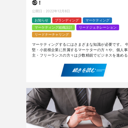
⑮！
公開日：
2022年12月8日
お知らせ
ブランディング
マーケティング
マーケティング組織設計
リードジェネレーション
リードナーチャリング
マーケティングするにはさまざまな知識が必要です。 
堅・小規模企業に所属するマーケターの方々や、個人事
主・フリーランスの方々は少数精鋭でビジネスを進める
になるかと思いますが、マーケティングを実施する際に
対象に訴 […]
続きを読む