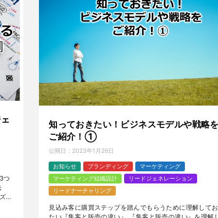
ジェ
知っておきたい！ビジネスモデルや戦略
ご紹介！①
公開日：
2023年1月26日
お知らせ
ブランディング
マーケティング
3つ
マーケティング組織設計
リードジェネレーション
法
リードナーチャリング
ズに
ら、
見込み客に購買ステップを踏んでもらうために理解して
たい『集客と販売の違い』 『集客と販売の違い』を理解