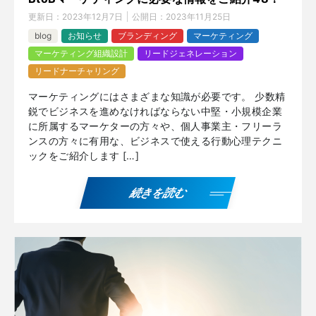
更新日：
2023年12月7日
公開日：
2023年11月25日
blog
お知らせ
ブランディング
マーケティング
マーケティング組織設計
リードジェネレーション
リードナーチャリング
マーケティングにはさまざまな知識が必要です。 少数精
鋭でビジネスを進めなければならない中堅・小規模企業
に所属するマーケターの方々や、個人事業主・フリーラ
ンスの方々に有用な、ビジネスで使える行動心理テクニ
ックをご紹介します […]
続きを読む