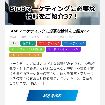
BtoBマーケティングに必要な情報をご紹介37！
更新日：
2023年12月27日
公開日：
2023年9月9日
blog
お知らせ
ブランディング
マーケティング
マーケティング組織設計
リードジェネレーション
リードナーチャリング
マーケティングにはさまざまな知識が必要です。 少数精
鋭でビジネスを進めなければならない中堅・小規模企業
に所属するマーケターの方々や、個人事業主・フリーラ
ンスの方々に有用な行動心理テクニックを4つ、ご紹介
しています。 購入 […]
続きを読む