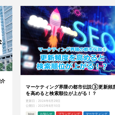
紹介
マーケティング界隈の都市伝説③更新頻
を高めると検索順位が上がる！？
更新日：
2024年6月29日
公開日：
2023年8月10日
blog
お知らせ
ブランディング
マーケティング