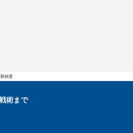
更新頻度
戦術まで
！