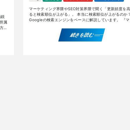
マーケティング界隈やSEO対策界隈で聞く「更新頻度を
ると検索順位が上がる」。 本当に検索順位が上がるのか
精鋭
Googleの検索エンジンをベースに解説しています。 『
所属
ケティング界隈の都市伝説③更新頻度を高めると検索順
方々
[…]
ティ
続きを読む