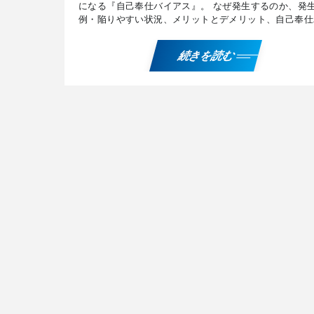
になる『自己奉仕バイアス』。 なぜ発生するのか、発
例・陥りやすい状況、メリットとデメリット、自己奉仕
アスから抜け出す・克服する方法について解説していま
『自 […]
続きを読む