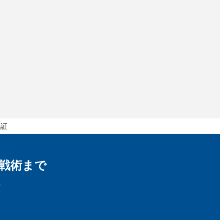
検証
戦術まで
！