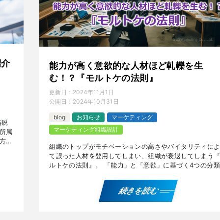
紹介
能力が高く意欲的な人材ほど軋轢を生
む！？『モルトケの法則』
更新日：
2024年11月1日
公開日：
2024年10月31日
blog
お知らせ
マーケティング
精鋭
マーケティング組織設計
所属
方々
組織のトップがモチベーションの高さやバイタリティに
、
て誤った人材を登用してしまい、組織が衰退してしまう
ルトケの法則』。 「能力」と「意欲」に基づく4つの分
と、 「能力が低いが意欲は高い人」「能力が高く意欲も
い […]
続きを読む