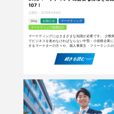
107！
公開日：
2025年2月8日
blog
お知らせ
マーケティング
マーケティング組織設計
マーケティングにはさまざまな知識が必要です。 少数
でビジネスを進めなければならない中堅・小規模企業に
するマーケターの方々や、個人事業主・フリーランスの
に有用な、『ロールモデル効果』や『モルトケの法則』
『エン […]
続きを読む