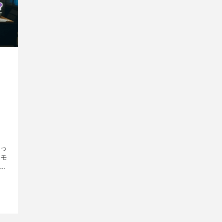
よっ
『モ
類法
高