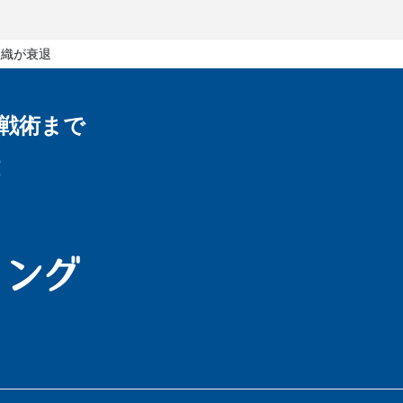
組織が衰退
戦術まで
！