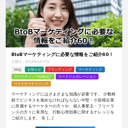
BtoBマーケティングに必要な情報をご紹介60！
公開日：
2024年2月17日
blog
お知らせ
ブランディング
マーケティング
マーケティング組織設計
リードジェネレーション
リードナーチャリング
マーケティングにはさまざまな知識が必要です。 少数精
鋭でビジネスを進めなければならない中堅・小規模企業
に所属するマーケターの方々や、個人事業主・フリーラ
ンスの方々に有用な、行動心理効果に関するナレッジを
ご紹介します。 失 […]