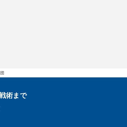
集団
戦術まで
！