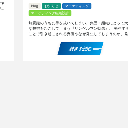
マネ
blog
お知らせ
マーケティング
時の
マーケティング組織設計
が低
無意識のうちに手を抜いてしまい、集団・組織にとって
な弊害を起こしてしまう『リンゲルマン効果』。 発生す
ことで引き起こされる弊害やなぜ発生してしまうのか、
を防ぐ方法について解説しています。 『リンゲルマン効
果』を […]
続きを読む