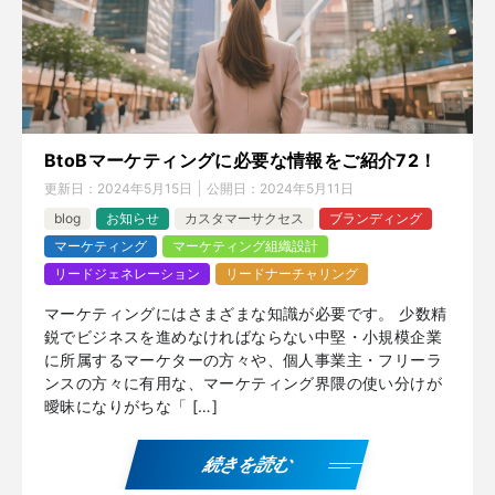
BtoBマーケティングに必要な情報をご紹介72！
更新日：
2024年5月15日
公開日：
2024年5月11日
blog
お知らせ
カスタマーサクセス
ブランディング
マーケティング
マーケティング組織設計
リードジェネレーション
リードナーチャリング
マーケティングにはさまざまな知識が必要です。 少数精
鋭でビジネスを進めなければならない中堅・小規模企業
に所属するマーケターの方々や、個人事業主・フリーラ
ンスの方々に有用な、マーケティング界隈の使い分けが
曖昧になりがちな「 […]
続きを読む