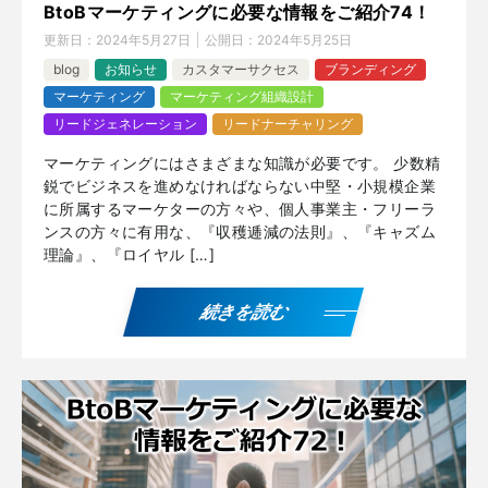
BtoBマーケティングに必要な情報をご紹介74！
更新日：
2024年5月27日
公開日：
2024年5月25日
blog
お知らせ
カスタマーサクセス
ブランディング
マーケティング
マーケティング組織設計
リードジェネレーション
リードナーチャリング
マーケティングにはさまざまな知識が必要です。 少数精
鋭でビジネスを進めなければならない中堅・小規模企業
に所属するマーケターの方々や、個人事業主・フリーラ
ンスの方々に有用な、『収穫逓減の法則』、『キャズム
理論』、『ロイヤル […]
続きを読む