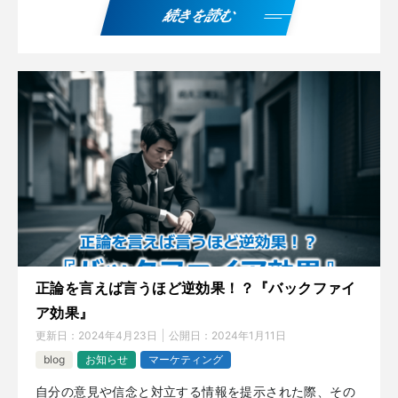
続きを読む
正論を言えば言うほど逆効果！？『バックファイ
ア効果』
更新日：
2024年4月23日
公開日：
2024年1月11日
blog
お知らせ
マーケティング
自分の意見や信念と対立する情報を提示された際、その