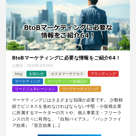
BtoBマーケティングに必要な情報をご紹介64！
公開日：
2024年3月16日
blog
お知らせ
カスタマーサクセス
ブランディング
マーケティング
マーケティング組織設計
リードジェネレーション
リードナーチャリング
マーケティングにはさまざまな知識が必要です。 少数精
鋭でビジネスを進めなければならない中堅・小規模企業
に所属するマーケターの方々や、個人事業主・フリーラ
ンスの方々に有用な、『自制バイアス』『バックファイ
ア効果』『宣言効果 […]