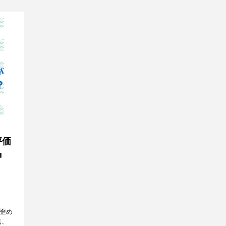
評価
』
歪め
点、