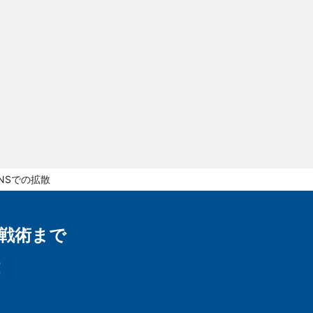
NSでの拡散
戦術まで
！