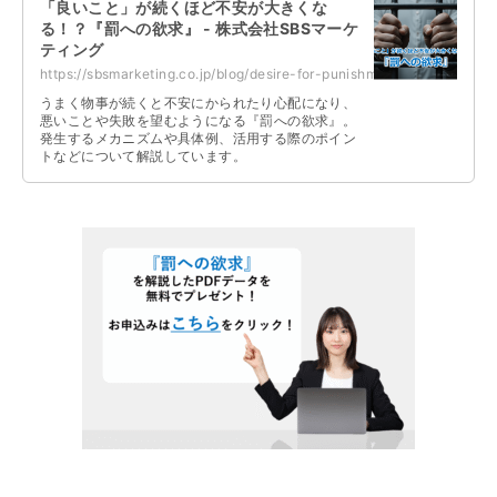
「良いこと」が続くほど不安が大きくな
る！？『罰への欲求』 - 株式会社SBSマーケ
ティング
https://sbsmarketing.co.jp/blog/desire-for-punishment-2025-10/
うまく物事が続くと不安にかられたり心配になり、
悪いことや失敗を望むようになる『罰への欲求』。
発生するメカニズムや具体例、活用する際のポイン
トなどについて解説しています。