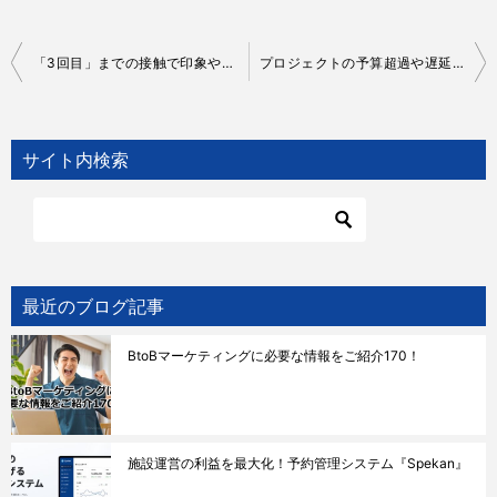
投
「3回目」までの接触で印象や評価が決まってしまう！？『スリーセット理論』
プロジェクトの予算超過や遅延、リソース負荷が高まってしまう！？『スコープクリープ』
稿
ナ
サイト内検索
ビ
ゲ
ー
シ
ョ
最近のブログ記事
ン
BtoBマーケティングに必要な情報をご紹介170！
施設運営の利益を最大化！予約管理システム『Spekan』