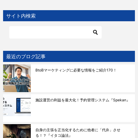
ナ
サイト内検索
ビ
ゲ
ー
シ
ョ
最近のブログ記事
ン
BtoBマーケティングに必要な情報をご紹介170！
施設運営の利益を最大化！予約管理システム『Spekan』
自身の主張を正当化するために他者に「代弁」させ
る！？『イタコ論法』