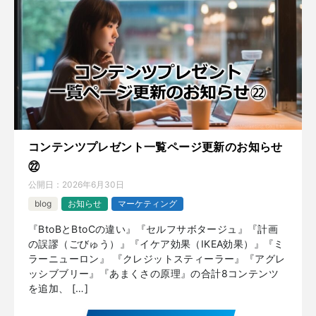
コンテンツプレゼント一覧ページ更新のお知らせ
㉒
公開日：
2026年6月30日
blog
お知らせ
マーケティング
『BtoBとBtoCの違い』『セルフサボタージュ』『計画
の誤謬（ごびゅう）』『イケア効果（IKEA効果）』『ミ
ラーニューロン』 『クレジットスティーラー』『アグレ
ッシブブリー』『あまくさの原理』の合計8コンテンツ
を追加、 […]