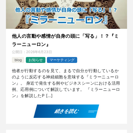
他人の言動や感情が自身の頭に「写る」！？『ミ
ラーニューロン』
公開日：
2026年6月23日
blog
お知らせ
マーケティング
他者が行動するのを見て、まるで自分が行動しているか
のように反応する神経細胞を意味する『ミラーニューロ
ン』。 身近で発生する例やビジネスシーンにおける活用
例、応用例について解説しています。 『ミラーニューロ
ン』を解説したP […]
続きを読む