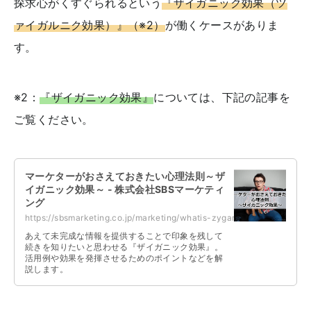
探求心がくすぐられるという
『ザイガニック効果（ツ
ァイガルニク効果）』
（※2）
が働くケースがありま
す。
※2：
『ザイガニック効果』
については、下記の記事を
ご覧ください。
マーケターがおさえておきたい心理法則～ザ
イガニック効果～ - 株式会社SBSマーケティ
ング
https://sbsmarketing.co.jp/marketing/whatis-zyganic-effect-2022-04/
あえて未完成な情報を提供することで印象を残して
続きを知りたいと思わせる『ザイガニック効果』。
活用例や効果を発揮させるためのポイントなどを解
説します。