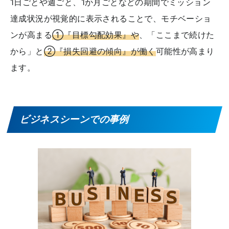
1日ごとや週ごと、1か月ごとなどの期間でミッション
達成状況が視覚的に表示されることで、モチベーショ
ンが高まる
①『目標勾配効果』や
、「ここまで続けた
から」と
②『損失回避の傾向』が働く
可能性が高まり
ます。
ビジネスシーンでの事例