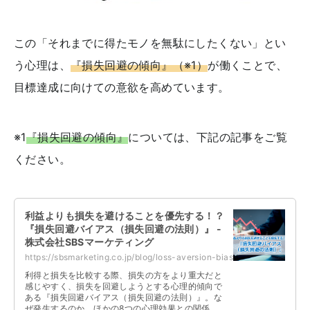
この「それまでに得たモノを無駄にしたくない」とい
う心理は、
『損失回避の傾向』
（※1）
が働くことで、
目標達成に向けての意欲を高めています。
※1
『損失回避の傾向』
については、下記の記事をご覧
ください。
利益よりも損失を避けることを優先する！？
『損失回避バイアス（損失回避の法則）』 -
株式会社SBSマーケティング
https://sbsmarketing.co.jp/blog/loss-aversion-bias-2023-06/
利得と損失を比較する際、損失の方をより重大だと
感じやすく、損失を回避しようとする心理的傾向で
ある『損失回避バイアス（損失回避の法則）』。な
ぜ発生するのか、ほかの8つの心理効果との関係