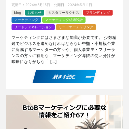
更新日：
2024年5月15日
公開日：
2024年5月11日
blog
お知らせ
カスタマーサクセス
ブランディング
マーケティング
マーケティング組織設計
リードジェネレーション
リードナーチャリング
マーケティングにはさまざまな知識が必要です。 少数精
鋭でビジネスを進めなければならない中堅・小規模企業
に所属するマーケターの方々や、個人事業主・フリーラ
ンスの方々に有用な、マーケティング界隈の使い分けが
曖昧になりがちな「 […]
続きを読む