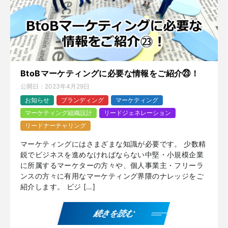
BtoBマーケティングに必要な情報をご紹介㉓！
公開日：
2023年4月29日
お知らせ
ブランディング
マーケティング
マーケティング組織設計
リードジェネレーション
リードナーチャリング
マーケティングにはさまざまな知識が必要です。 少数精
鋭でビジネスを進めなければならない中堅・小規模企業
に所属するマーケターの方々や、個人事業主・フリーラ
ンスの方々に有用なマーケティング界隈のナレッジをご
紹介します。 ビジ […]
続きを読む