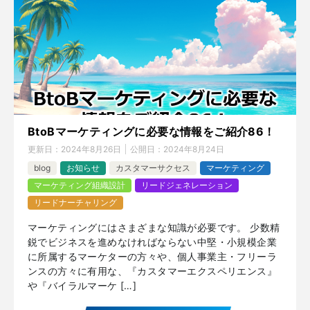
BtoBマーケティングに必要な情報をご紹介86！
更新日：
2024年8月26日
公開日：
2024年8月24日
blog
お知らせ
カスタマーサクセス
マーケティング
マーケティング組織設計
リードジェネレーション
リードナーチャリング
マーケティングにはさまざまな知識が必要です。 少数精
鋭でビジネスを進めなければならない中堅・小規模企業
に所属するマーケターの方々や、個人事業主・フリーラ
ンスの方々に有用な、『カスタマーエクスペリエンス』
や『バイラルマーケ […]