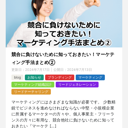
競合に負けないために知っておきたい！マーケテ
ィング手法まとめ②
更新日：
2024年7月17日
公開日：
2024年7月13日
blog
お知らせ
ブランディング
マーケティング
マーケティング組織設計
リードジェネレーション
リードナーチャリング
マーケティングにはさまざまな知識が必要です。 少数精
鋭でビジネスを進めなければならない中堅・小規模企業
に所属するマーケターの方々や、個人事業主・フリーラ
ンスの方々に有用な、競合他社に負けないために知って
おきたい『マーケテ […]