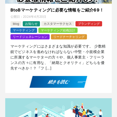
BtoBマーケティングに必要な情報をご紹介69！
公開日：
2024年4月20日
blog
お知らせ
カスタマーサクセス
ブランディング
マーケティング
マーケティング組織設計
リードジェネレーション
リードナーチャリング
マーケティングにはさまざまな知識が必要です。 少数精
鋭でビジネスを進めなければならない中堅・小規模企業
に所属するマーケターの方々や、個人事業主・フリーラ
ンスの方々に有用な、「納期とクオリティ」どちらを優
先すべきか！？『フ […]
続きを読む