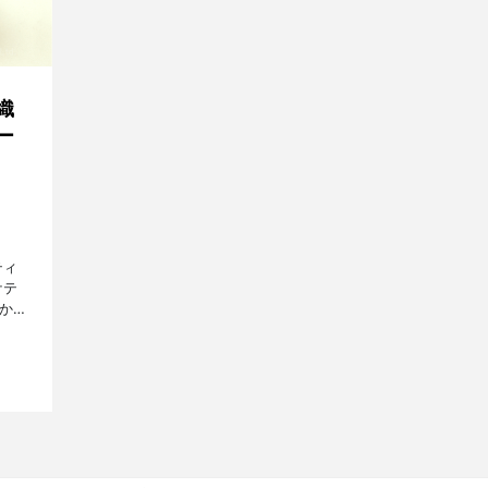
織
ー
ティ
ケテ
から
らな