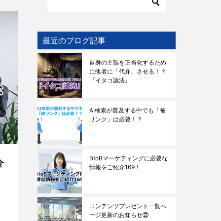
最近のブログ記事
自身の主張を正当化するため
に他者に「代弁」させる！？
『イタコ論法』
AI検索が普及する中でも「被
リンク」は必要！？
BtoBマーケティングに必要な
介
情報をご紹介169！
コンテンツプレゼント一覧ペ
ージ更新のお知らせ㉓