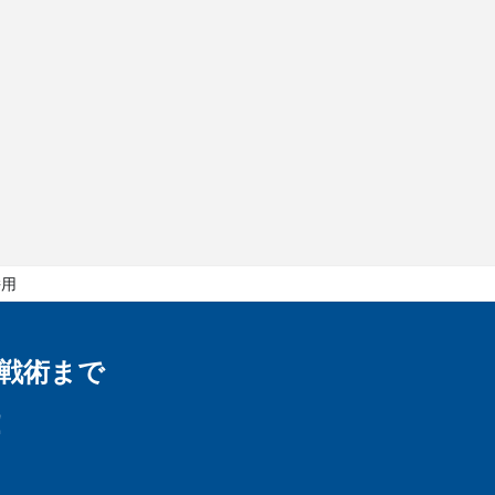
併用
戦術まで
！