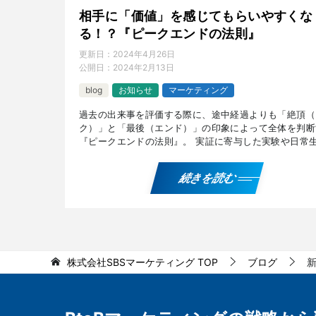
相手に「価値」を感じてもらいやすくな
る！？『ピークエンドの法則』
更新日：
2024年4月26日
公開日：
2024年2月13日
blog
お知らせ
マーケティング
過去の出来事を評価する際に、途中経過よりも「絶頂（
ク）」と「最後（エンド）」の印象によって全体を判断
『ピークエンドの法則』。 実証に寄与した実験や日常
での発生シーン、ビジネスシーンへの活用例などについ
説し […]
続きを読む
株式会社SBSマーケティング
TOP
ブログ