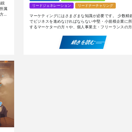
精鋭
リードジェネレーション
リードナーチャリング
所属
方々
マーケティングにはさまざまな知識が必要です。 少数精
でビジネスを進めなければならない中堅・小規模企業に
するマーケターの方々や、個人事業主・フリーランスの
に有用な、『ピークエンドの法則』『MUM効果』『正常
バイ […]
続きを読む