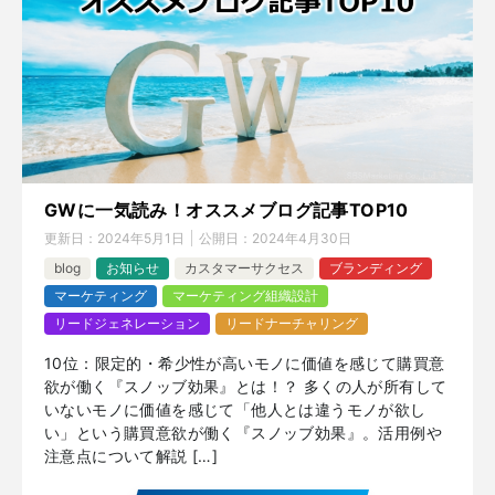
GWに一気読み！オススメブログ記事TOP10
更新日：
2024年5月1日
公開日：
2024年4月30日
blog
お知らせ
カスタマーサクセス
ブランディング
マーケティング
マーケティング組織設計
リードジェネレーション
リードナーチャリング
10位：限定的・希少性が高いモノに価値を感じて購買意
欲が働く『スノッブ効果』とは！？ 多くの人が所有して
いないモノに価値を感じて「他人とは違うモノが欲し
い」という購買意欲が働く『スノッブ効果』。活用例や
注意点について解説 […]