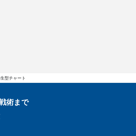
派生型チャート
戦術まで
！