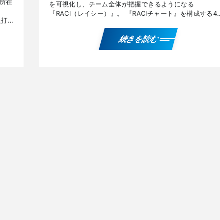
所在
を可視化し、チーム全体が把握できるようになる
『RACI（レイシー）』。 『RACIチャート』を構成する4
た打
の要素や活用する際のメリット・デメリット、必要なタ
が同
ングや […]
続きを読む