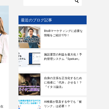
最近のブログ記事
BtoBマーケティングに必要な
情報をご紹介170！
施設運営の利益を最大化！予
約管理システム『Spekan』
？
自身の主張を正当化するため
に他者に「代弁」させる！？
『イタコ論法』
AI検索が普及する中でも「被
リンク」は必要！？
所在