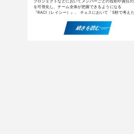
プロジェクトなどにおいてメンバーごとの役割や責任の
を可視化し、チーム全体が把握できるようになる
『RACI（レイシー）』、 チェスにおいて「5秒で考え
ち手」も「30分かけて考えた打ち手」も、86％の結果
じになる […]
続きを読む