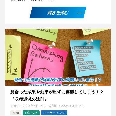
続きを読む
見合った成果や効果が出ずに停滞してしまう！？
『収穫逓減の法則』
更新日：
2024年5月27日
公開日：
2024年3月19日
blog
お知らせ
マーケティング