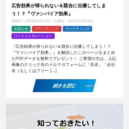
広告効果が得られない＆競合に伝播してしま
う！？『ヴァンパイア効果』
更新日：
2024年3月17日
公開日：
2023年1月24日
お知らせ
ブランディング
マーケティング
リードジェネレーション
『広告効果が得られない＆競合に伝播してしまう！？
『ヴァンパイア効果』』を解説したこのページをまとめ
たPDFデータを無料でプレゼント！ ご希望の方は、上記
画像のクリック先のメルマガフォームに「氏名」「会社
名（もしくはフリー […]
続きを読む