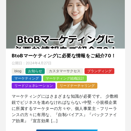
BtoBマーケティングに必要な情報をご紹介70！
公開日：
2024年4月27日
blog
お知らせ
カスタマーサクセス
ブランディング
マーケティング
マーケティング組織設計
リードジェネレーション
リードナーチャリング
マーケティングにはさまざまな知識が必要です。 少数精
鋭でビジネスを進めなければならない中堅・小規模企業
に所属するマーケターの方々や、個人事業主・フリーラ
ンスの方々に有用な、『自制バイアス』『バックファイ
ア効果』『宣言効果 […]