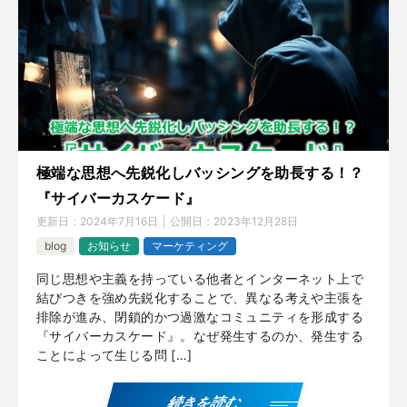
極端な思想へ先鋭化しバッシングを助長する！？
『サイバーカスケード』
更新日：
2024年7月16日
公開日：
2023年12月28日
blog
お知らせ
マーケティング
同じ思想や主義を持っている他者とインターネット上で
結びつきを強め先鋭化することで、異なる考えや主張を
排除が進み、閉鎖的かつ過激なコミュニティを形成する
『サイバーカスケード』。なぜ発生するのか、発生する
ことによって生じる問 […]
続きを読む