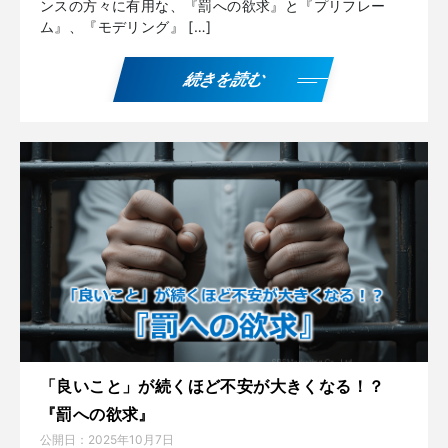
ンスの方々に有用な、『罰への欲求』と『プリフレー
ム』、『モデリング』 […]
続きを読む
「良いこと」が続くほど不安が大きくなる！？
『罰への欲求』
公開日：
2025年10月7日