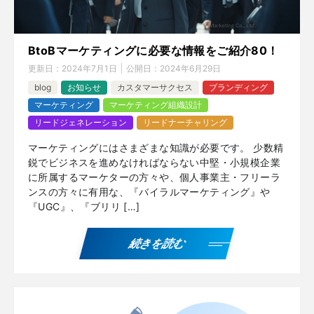
BtoBマーケティングに必要な情報をご紹介80！
更新日：
2024年7月1日
公開日：
2024年6月29日
blog
お知らせ
カスタマーサクセス
ブランディング
マーケティング
マーケティング組織設計
リードジェネレーション
リードナーチャリング
マーケティングにはさまざまな知識が必要です。 少数精
鋭でビジネスを進めなければならない中堅・小規模企業
に所属するマーケターの方々や、個人事業主・フリーラ
ンスの方々に有用な、『バイラルマーケティング』や
『UGC』、『ブリリ […]
続きを読む