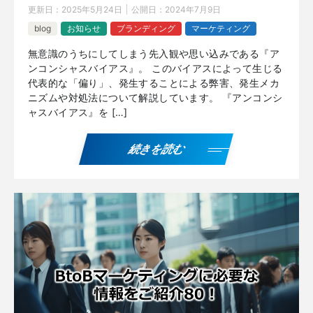
更新日：
2025年5月24日
公開日：
2024年7月9日
blog
お知らせ
ブランディング
マーケティング
無意識のうちにしてしまう先入観や思い込みである『ア
ンコンシャスバイアス』。 このバイアスによって生じる
代表的な「偏り」、発生することによる弊害、発生メカ
ニズムや対処法について解説しています。 『アンコンシ
ャスバイアス』を […]
続きを読む