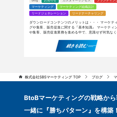
blog
お知らせ
カスタマーサクセス
ブランディン
マーケティング
マーケティング組織設計
リードジェネレーション
リードナーチャリング
ダウンロードコンテンツのメリットは・・・ マーケテ
グや集客、販売促進に関する『基本知識』 マーケティ
や集客、販売促進業務を進める中で、意識せず何気なく
ことの多い用語や、知っておきたい基本知識に関するブ
記事 […]
続きを読む
株式会社SBSマーケティング
TOP
ブログ
BtoBマーケティングの
戦略から
一緒に『勝ちパターン』を構築