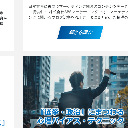
日常業務に役立つマーケティング関連のコンテンツデー
ご提供中！ 株式会社SBSマーケティングでは、マーケテ
象
ングに関わるブログ記事をPDFデータにまとめ、ご希望の
身を
方々にお送りしております。 コンテンツプレゼント一覧
様』
ー […]
悪
続きを読む