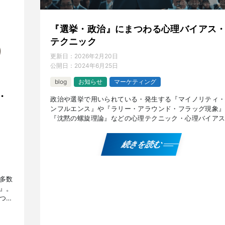
『選挙・政治』にまつわる心理バイアス
テクニック
更新日：
2026年2月20日
公開日：
2024年6月25日
blog
お知らせ
マーケティング
・
政治や選挙で用いられている・発生する『マイノリティ
ンフルエンス』や『ラリー・アラウンド・フラッグ現象
『沈黙の螺旋理論』などの心理テクニック・心理バイア
どについて解説しています。 『政治や選挙の心理テクニ
ク […]
続きを読む
多数
』。
つい
』を