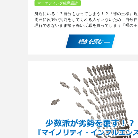
マーケティング組織設計
身近にいる！？自分もなってしまう！？『裸の王様』現
周囲に反対や批判をしてくれる人がいないため、自分自
理解できないまま振る舞い反感を買ってしまう『裸の王
現象。企業で発生すると組織が機能不全を起こし経営は
化、離 […]
続きを読む