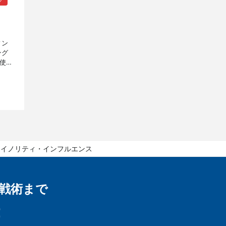
グ
ィン
ング
使う
ログ
マイノリティ・インフルエンス
戦術まで
！