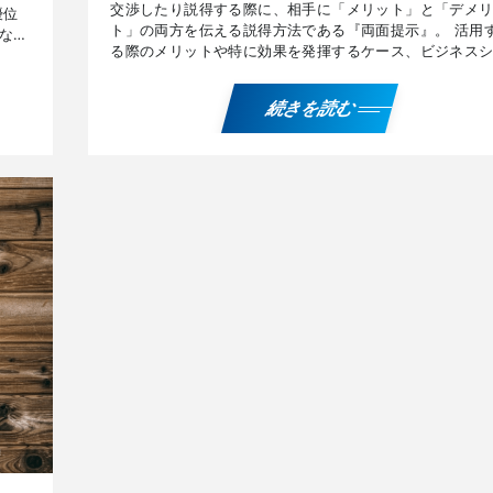
交渉したり説得する際に、相手に「メリット」と「デメ
優位
ト」の両方を伝える説得方法である『両面提示』。 活用
なり
る際のメリットや特に効果を発揮するケース、ビジネス
、そ
ンでの活用例や活用時の注意点などについて解説してい
す。 […]
続きを読む