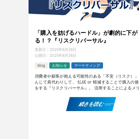
「購入を妨げるハードル」が劇的に下が
る！？『リスクリバーサル』
更新日：
2025年8月28日
公開日：
2025年8月26日
blog
お知らせ
マーケティング
消費者や顧客が抱える可能性のある「不安（リスク）」
んじて肩代わりして、 払拭 or 軽減することで購入の
をする『リスクリバーサル』。 活用することによるメ
トとデメリット、活用するタイミング、 代表的なパタ
[…]
続きを読む