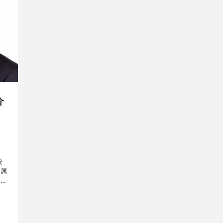
介
鋭
所属
方々