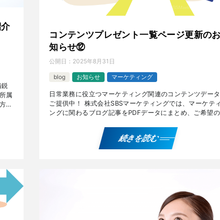
紹介
コンテンツプレゼント一覧ページ更新の
知らせ⑫
公開日：
2025年8月31日
blog
お知らせ
マーケティング
精鋭
日常業務に役立つマーケティング関連のコンテンツデー
所属
ご提供中！ 株式会社SBSマーケティングでは、マーケテ
方々
ングに関わるブログ記事をPDFデータにまとめ、ご希望の
リ
方々にお送りしております。 ご提供しているPDFデータ
[…]
続きを読む