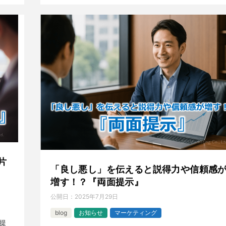
片
「良し悪し」を伝えると説得力や信頼感
増す！？『両面提示』
公開日：
2025年7月29日
blog
お知らせ
マーケティング
提