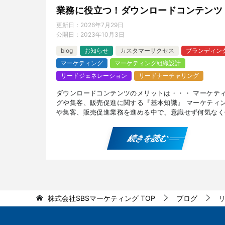
業務に役立つ！ダウンロードコンテンツ
更新日：
2026年7月29日
公開日：
2023年10月3日
blog
お知らせ
カスタマーサクセス
ブランディン
マーケティング
マーケティング組織設計
リードジェネレーション
リードナーチャリング
ダウンロードコンテンツのメリットは・・・ マーケテ
グや集客、販売促進に関する『基本知識』 マーケティ
や集客、販売促進業務を進める中で、意識せず何気なく
ことの多い用語や、知っておきたい基本知識に関するブ
記事 […]
続きを読む
株式会社SBSマーケティング
TOP
ブログ