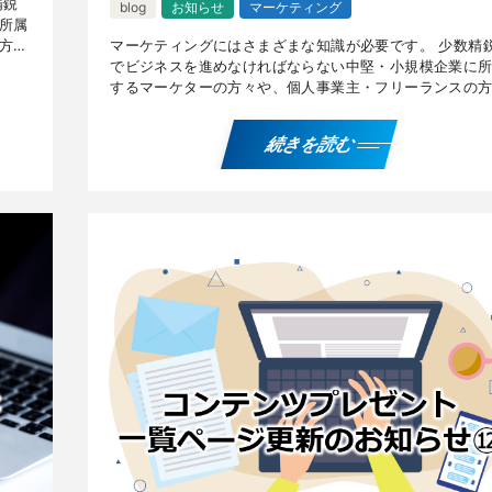
精鋭
blog
お知らせ
マーケティング
所属
方々
マーケティングにはさまざまな知識が必要です。 少数精
ディ
でビジネスを進めなければならない中堅・小規模企業に
するマーケターの方々や、個人事業主・フリーランスの
に有用な、『4月～6月記事アクセス数TOP10』と『オウ
[…]
続きを読む