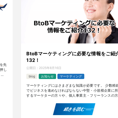
BtoBマーケティングに必要な情報をご紹
132！
を先
公開日：
2025年8月16日
後押し
リッ
blog
お知らせ
マーケティング
ー
マーケティングにはさまざまな知識が必要です。 少数精
でビジネスを進めなければならない中堅・小規模企業に
するマーケターの方々や、個人事業主・フリーランスの
に有用な、『人が予言を信じるメカニズム』や『片面提
示』、『 […]
続きを読む