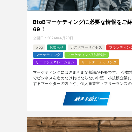
BtoBマーケティングに必要な情報をご
69！
公開日：
2024年4月20日
blog
お知らせ
カスタマーサクセス
ブランディン
マーケティング
マーケティング組織設計
リードジェネレーション
リードナーチャリング
マーケティングにはさまざまな知識が必要です。 少数
でビジネスを進めなければならない中堅・小規模企業に
するマーケターの方々や、個人事業主・フリーランスの
に有用な、「納期とクオリティ」どちらを優先すべきか
『フ […]
続きを読む