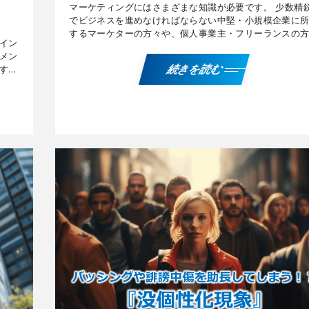
マーケティングにはさまざまな知識が必要です。 少数精
でビジネスを進めなければならない中堅・小規模企業に
するマーケターの方々や、個人事業主・フリーランスの
イン
に有用な、『嫌儲バイアス』『ピークエンドの法則』
メン
『MUM効 […]
す
続きを読む
イン