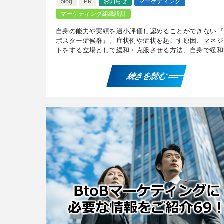
blog
PR
お知らせ
マーケティング
マーケティング組織設計
自身の能力や実績を過小評価し認めることができない『
ポスター症候群』。症状例や症状を起こす原因、マネジ
トをする立場として緩和・克服させる方法、自身で緩和
る・乗り越える方法などについて解説しています。 『
ポスタ […]
続きを読む