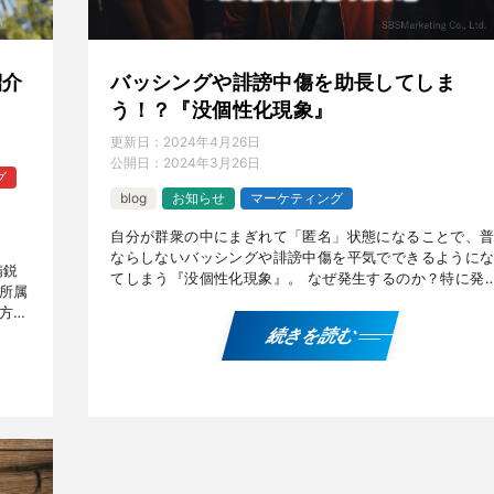
紹介
バッシングや誹謗中傷を助長してしま
う！？『没個性化現象』
更新日：
2024年4月26日
公開日：
2024年3月26日
グ
blog
お知らせ
マーケティング
自分が群衆の中にまぎれて「匿名」状態になることで、
ならしないバッシングや誹謗中傷を平気でできるように
精鋭
てしまう『没個性化現象』。 なぜ発生するのか？特に発
所属
しやすいSNSで攻撃性が高まる理由などについて解説し
方々
ま […]
！？
続きを読む