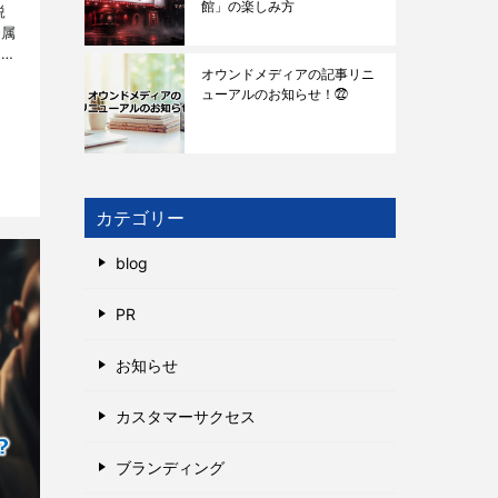
館」の楽しみ方
鋭
所属
方々
オウンドメディアの記事リニ
ューアルのお知らせ！㉒
カテゴリー
blog
PR
お知らせ
カスタマーサクセス
ブランディング