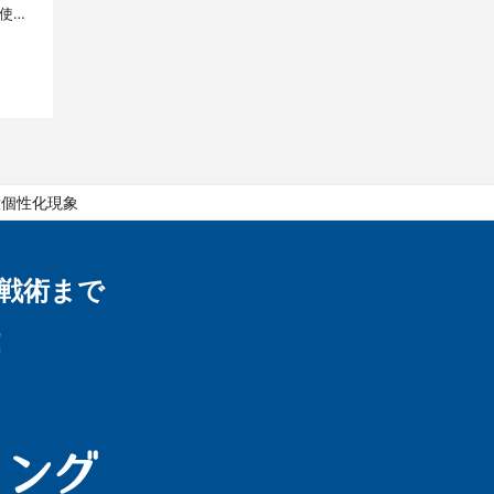
使う
ログ
没個性化現象
戦術まで
！