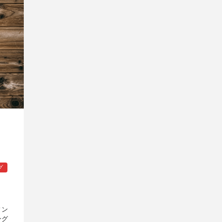
グ
ィン
ング