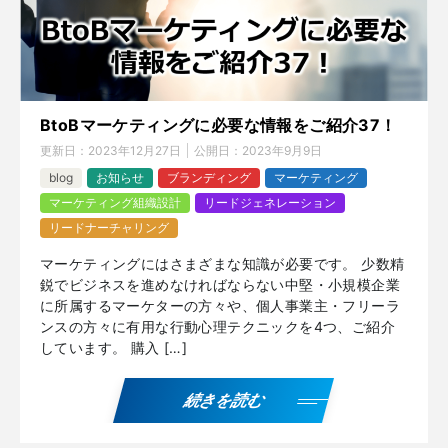
BtoBマーケティングに必要な情報をご紹介37！
更新日：
2023年12月27日
公開日：
2023年9月9日
blog
お知らせ
ブランディング
マーケティング
マーケティング組織設計
リードジェネレーション
リードナーチャリング
マーケティングにはさまざまな知識が必要です。 少数精
鋭でビジネスを進めなければならない中堅・小規模企業
に所属するマーケターの方々や、個人事業主・フリーラ
ンスの方々に有用な行動心理テクニックを4つ、ご紹介
しています。 購入 […]
続きを読む