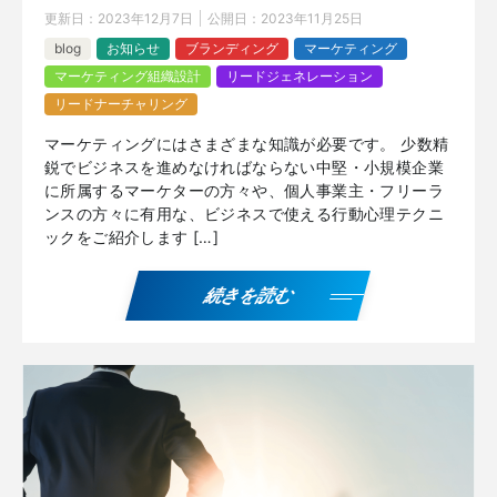
更新日：
2023年12月7日
公開日：
2023年11月25日
blog
お知らせ
ブランディング
マーケティング
マーケティング組織設計
リードジェネレーション
リードナーチャリング
マーケティングにはさまざまな知識が必要です。 少数精
鋭でビジネスを進めなければならない中堅・小規模企業
に所属するマーケターの方々や、個人事業主・フリーラ
ンスの方々に有用な、ビジネスで使える行動心理テクニ
ックをご紹介します […]
続きを読む