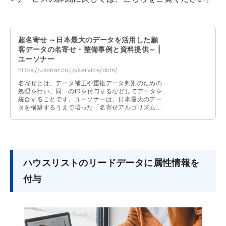
超名寄せ ～日本最大のデータを活用した顧
客データの名寄せ・整備事例と資料提供～ |
ユーソナー
https://usonar.co.jp/service/dcln/
名寄せとは、データ補正や重複データ判別のための
処理を行い、同一のIDを付与するなどしてデータを
統合することです。ユーソナーは、日本最大のデー
タを構築するうえで培った「名寄せアルゴリズム」
や「目検部隊による目視検査」、「複数のデータソ
ースの確保」、「電話回線の生き死にチェック」な
どをより、高精度な名寄せ処理を実現します。
ハウスリストのリードデータに属性情報を
付与