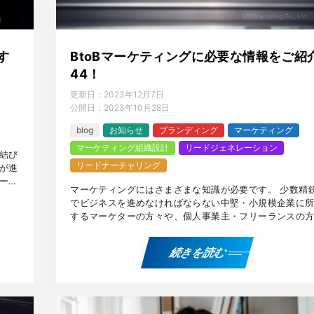
BtoBマーケティングに必要な情報をご紹
す
44！
更新日：
2023年12月7日
公開日：
2023年10月28日
blog
お知らせ
ブランディング
マーケティング
マーケティング組織設計
リードジェネレーション
結び
リードナーチャリング
が進
ーカ
マーケティングにはさまざまな知識が必要です。 少数精
生じ
でビジネスを進めなければならない中堅・小規模企業に
するマーケターの方々や、個人事業主・フリーランスの
に有用なマーケティング手法をご紹介します。 煽りすぎ
煽ら […]
続きを読む