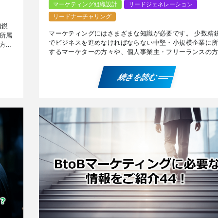
マーケティング組織設計
リードジェネレーション
リードナーチャリング
精鋭
マーケティングにはさまざまな知識が必要です。 少数精
所属
でビジネスを進めなければならない中堅・小規模企業に
方々
するマーケターの方々や、個人事業主・フリーランスの
す。
に有用な、行動心理に関連したナレッジをご紹介します
不特 […]
続きを読む