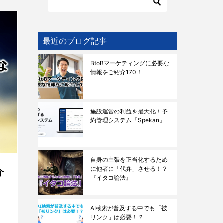
最近のブログ記事
BtoBマーケティングに必要な
情報をご紹介170！
施設運営の利益を最大化！予
約管理システム『Spekan』
自身の主張を正当化するため
に他者に「代弁」させる！？
介
『イタコ論法』
AI検索が普及する中でも「被
リンク」は必要！？