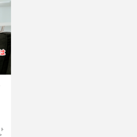
な
ット
や