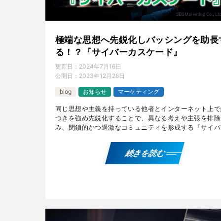
極端な思想へ先鋭化しバッシングを助長
る！？『サイバーカスケード』
更新日：
2024年7月16日
公開日：
2023年12月28日
blog
お知らせ
マーケティング
同じ思想や主義を持っている他者とインターネット上で
つきを強め先鋭化することで、異なる考えや主張を排除
み、閉鎖的かつ過激なコミュニティを形成する『サイバ
スケード』。なぜ発生するのか、発生することによって
る問 […]
続きを読む