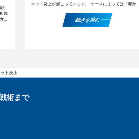
ネット炎上が起こっています。 ケースによっては「叩か
精鋭
ても仕方がない」と思える事案もありますが、それでも
所属
こま […]
方々
続きを読む
『ネ
ネット炎上
戦術まで
！