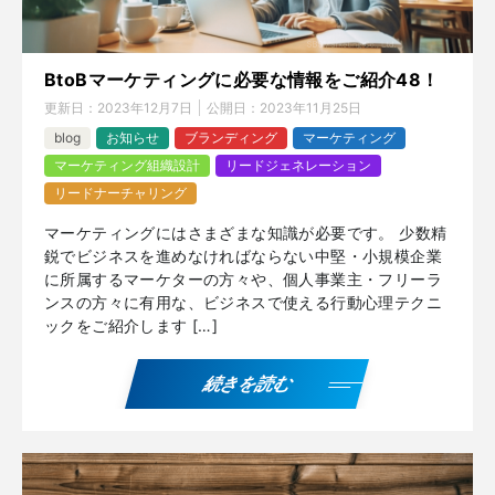
BtoBマーケティングに必要な情報をご紹介48！
更新日：
2023年12月7日
公開日：
2023年11月25日
blog
お知らせ
ブランディング
マーケティング
マーケティング組織設計
リードジェネレーション
リードナーチャリング
マーケティングにはさまざまな知識が必要です。 少数精
鋭でビジネスを進めなければならない中堅・小規模企業
に所属するマーケターの方々や、個人事業主・フリーラ
ンスの方々に有用な、ビジネスで使える行動心理テクニ
ックをご紹介します […]
続きを読む