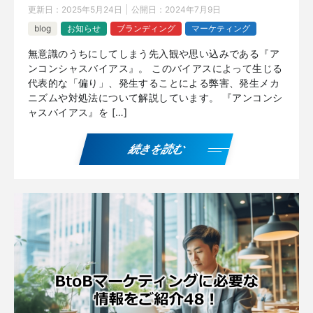
更新日：
2025年5月24日
公開日：
2024年7月9日
blog
お知らせ
ブランディング
マーケティング
無意識のうちにしてしまう先入観や思い込みである『ア
ンコンシャスバイアス』。 このバイアスによって生じる
代表的な「偏り」、発生することによる弊害、発生メカ
ニズムや対処法について解説しています。 『アンコンシ
ャスバイアス』を […]
続きを読む