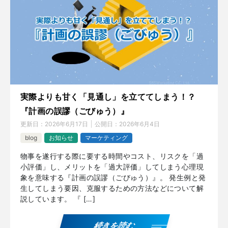
実際よりも甘く「見通し」を立ててしまう！？
『計画の誤謬（ごびゅう）』
更新日：
2026年6月17日
公開日：
2026年6月4日
blog
お知らせ
マーケティング
物事を遂行する際に要する時間やコスト、リスクを「過
小評価」し、メリットを「過大評価」してしまう心理現
象を意味する『計画の誤謬（ごびゅう）』。 発生例と発
生してしまう要因、克服するための方法などについて解
説しています。 『 […]
続きを読む