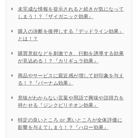
未完成な情報を提示されると続きが気になって
しまう！？『ザイガニック効果』
購入の決断を後押しする『デッドライン効果』
とは！？
購買意欲などを刺激でき、行動を誘導する効果
が見込める！？『カリギュラ効果』
商品やサービスに親近感が増して好印象を与え
る！？『バーナム効果』
意味がわからない言葉や用語で興味や説得力を
持たせる『ジンクピリチオン効果』
特定の良いところ or 悪いところが全体評価に
影響を与えてしまう！？『ハロー効果』