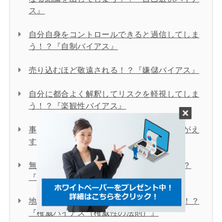
ス』
自分自身をコントロールできると過信してしま
う！？『自制バイアス』
売り込むほど敬遠される！？『嫌儲バイアス』
自分に都合よく解釈してリスクを軽視してしま
う！？『楽観性バイアス』
事後に「自分はそうなると思った」とひるがえ
す！？『後知恵バイアス』
無意識の思い込みが悪影響を引き起こす！？
『アンコンシャスバイアス』
地位や肩書きによって過大評価してしまう！？
『権威バイアス（権威性の法則）』