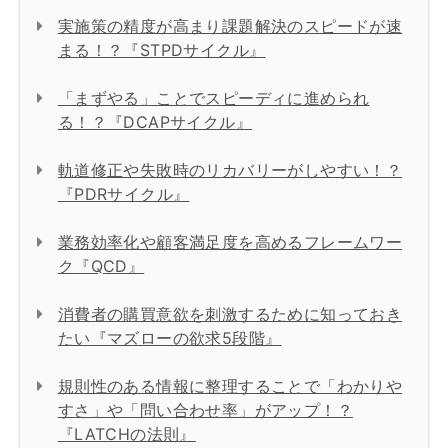
実施策の精度が高まり課題解決のスピードが速
まる！？『STPDサイクル』
「まずやる」ことでスピーディに進められ
る！？『DCAPサイクル』
軌道修正や失敗時のリカバリーがしやすい！？
『PDRサイクル』
業務効率化や顧客満足度を高めるフレームワー
ク『QCD』
消費者の購買意欲を刺激するために知っておき
たい『マズローの欲求5段階』
規則性のある情報に整理することで「わかりや
すさ」や「問い合わせ率」がアップ！？
『LATCHの法則』