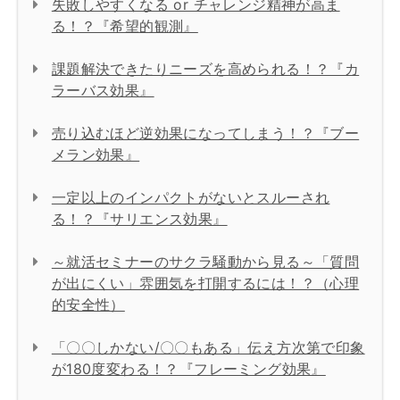
失敗しやすくなる or チャレンジ精神が高ま
る！？『希望的観測』
課題解決できたりニーズを高められる！？『カ
ラーバス効果』
売り込むほど逆効果になってしまう！？『ブー
メラン効果』
一定以上のインパクトがないとスルーされ
る！？『サリエンス効果』
～就活セミナーのサクラ騒動から見る～「質問
が出にくい」雰囲気を打開するには！？（心理
的安全性）
「〇〇しかない/〇〇もある」伝え方次第で印象
が180度変わる！？『フレーミング効果』