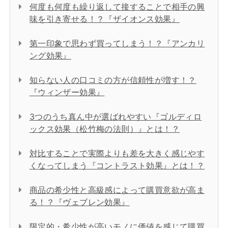
何度も何度も繰り返して接することで相手の興
味を引き寄せる！？『ザイオンス効果』
第一印象で思わず買ってしまう！？『アンカリ
ング効果』
知らない人の口コミの方が信頼性が増す！？
『ウィンザー効果』
3つのうち真ん中が選ばれやすい『ゴルディロ
ックス効果（松竹梅の法則）』とは！？
対比することで実際よりも差を大きく感じやす
くなってしまう『コントラスト効果』とは！？
商品の希少性と高級感によって購買意欲が高ま
る！？『ヴェブレン効果』
限定的・希少性が高いモノに価値を感じて購買