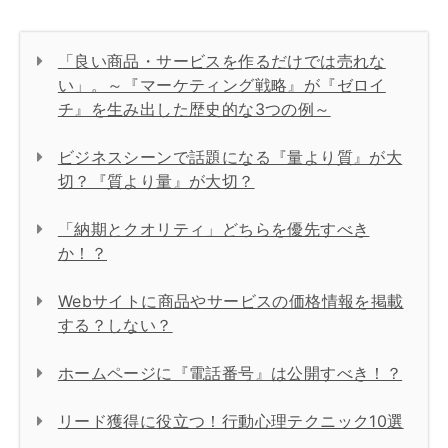
「良い商品・サービスを作るだけでは売れな
い」。～『マーケティング戦略』が『ゼロイ
チ』を生み出した歴史的な3つの例～
ビジネスシーンで話題になる『量より質』が大
切？『質より量』が大切？
「納期とクオリティ」どちらを優先すべき
か！？
Webサイトに商品やサービスの価格情報を掲載
する？しない？
ホームページに『電話番号』は公開すべき！？
リード獲得に役立つ！行動心理テクニック10選