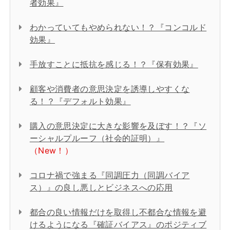
者効果』
わかっていてもやめられない！？『コンコルド
効果』
手放すことに抵抗を感じる！？『保有効果』
顧客や消費者の意思決定を誘導しやすくな
る！？『デフォルト効果』
購入の意思決定に大きな影響を及ぼす！？『ソ
ーシャルプルーフ（社会的証明）』
（New！）
コロナ禍で強まる『同調圧力（同調バイア
ス）』の良し悪しとビジネスへの応用
都合の良い情報だけを取得し不都合な情報を避
けるようになる『確証バイアス』のポジティブ