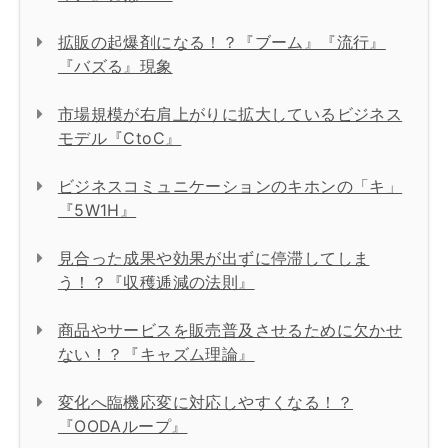
拡販の起爆剤になる！？『ブーム』『流行』
『バズる』現象
市場規模が右肩上がりに拡大しているビジネス
モデル『CtoC』
ビジネスコミュニケーションのキホンの「キ」
『5W1H』
見合った成果や効果が出ずに停滞してしま
う！？『収穫逓減の法則』
商品やサービスを販売普及させるために欠かせ
ない！？『キャズム理論』
変化へ臨機応変に対応しやすくなる！？
『OODAループ』