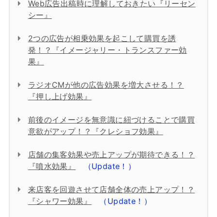
Web広告出稿時に理解しておきたい『リーセン
シー』
2つの広告が相乗効果を起こして購買を誘
発！？『イメージャリー・トランスファー効
果』
ラジオCMが他の広告効果を増大させる！？
『押し上げ効果』
前後のイメージを無意識に紐づけることで購買
意欲がアップ！？『クレショフ効果』
店舗の集客効果や売上アップが期待できる！？
『噴水効果』
（Update！）
来店客を回遊させて店舗全体の売上アップ！？
『シャワー効果』
（Update！）