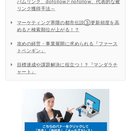
パムリンク、dofollowとnofollow、代表的な被
リンク獲得手法～
マーケティング界隈の都市伝説③更新頻度を高
めると検索順位が上がる！？
攻めの経営・事業展開に求められる『ファース
トペンギン』
目標達成や課題解決に役立つ！？『マンダラチ
ャート』