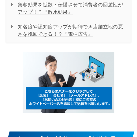
集客効果を拡散・伝播させて消費者の回遊性が
アップ！？『散水効果』
知名度や認知度アップが期待でき店舗立地の悪
さを挽回できる！？『電柱広告』