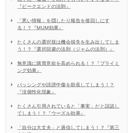
『ピークエンドの法則』
「悪い情報」を隠したり報告を後回しにす
る！？『MUM効果』
たくさんの選択肢は機会損失を生み出してしま
う！？『選択回避の法則（ジャムの法則）』
無意識に購買意欲を高められる！？『プライミ
ング効果』
バッシングや誹謗中傷を助長してしまう！？
『没個性化現象』
たくさん引用されていると「事実」だと誤認し
てしまう！？『ウーズル効果』
「自分は大丈夫」と過信してしまう！？『第三